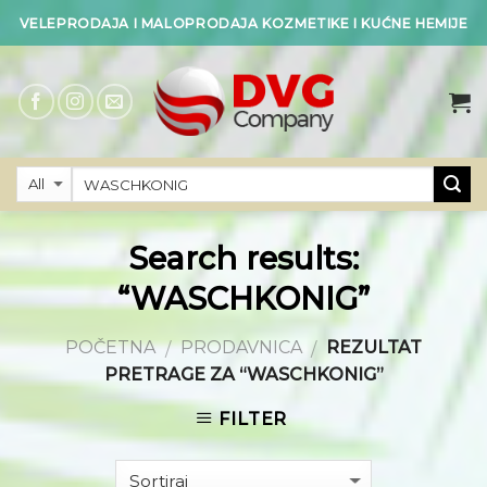
Skip
VELEPRODAJA I MALOPRODAJA KOZMETIKE I KUĆNE HEMIJE
to
content
Search results:
“WASCHKONIG”
POČETNA
PRODAVNICA
REZULTAT
/
/
PRETRAGE ZA “WASCHKONIG”
FILTER