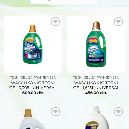
Dodaj
Dodaj
na
na
listu
listu
želja
želja
TEČNI GEL ZA PRANJE VEŠA
TEČNI GEL ZA PRANJE VEŠA
WASCHKONIG TEČNI
WASCHKONIG TEČNI
GEL 3,305L UNIVERSAL
GEL 1,625L UNIVERSAL
609.00
din.
456.00
din.
Dodaj
Dodaj
na
na
listu
listu