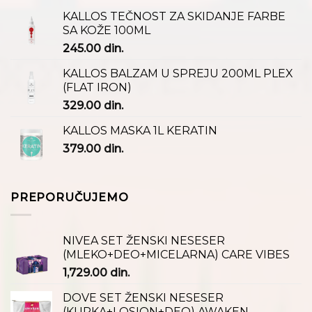
KALLOS TEČNOST ZA SKIDANJE FARBE
SA KOŽE 100ML
245.00
din.
KALLOS BALZAM U SPREJU 200ML PLEX
(FLAT IRON)
329.00
din.
KALLOS MASKA 1L KERATIN
379.00
din.
PREPORUČUJEMO
NIVEA SET ŽENSKI NESESER
(MLEKO+DEO+MICELARNA) CARE VIBES
1,729.00
din.
DOVE SET ŽENSKI NESESER
(KUPKA+LOSION+DEO) AWAKEN