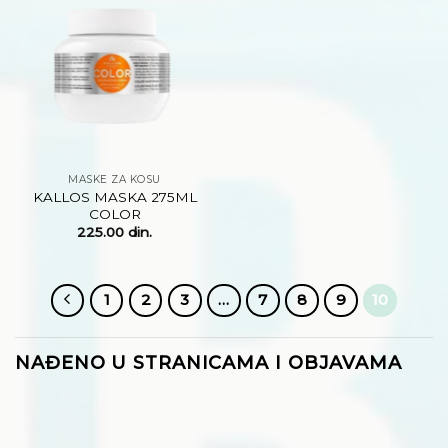
Dodaj
na
listu
želja
MASKE ZA KOSU
KALLOS MASKA 275ML
COLOR
225.00
din.
1
2
3
…
7
8
9
10
NAĐENO U STRANICAMA I OBJAVAMA