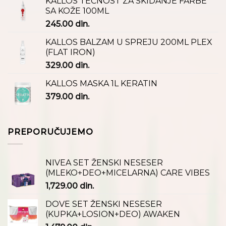
KALLOS TEČNOST ZA SKIDANJE FARBE
SA KOŽE 100ML
245.00
din.
KALLOS BALZAM U SPREJU 200ML PLEX
(FLAT IRON)
329.00
din.
KALLOS MASKA 1L KERATIN
379.00
din.
PREPORUČUJEMO
NIVEA SET ŽENSKI NESESER
(MLEKO+DEO+MICELARNA) CARE VIBES
1,729.00
din.
DOVE SET ŽENSKI NESESER
(KUPKA+LOSION+DEO) AWAKEN