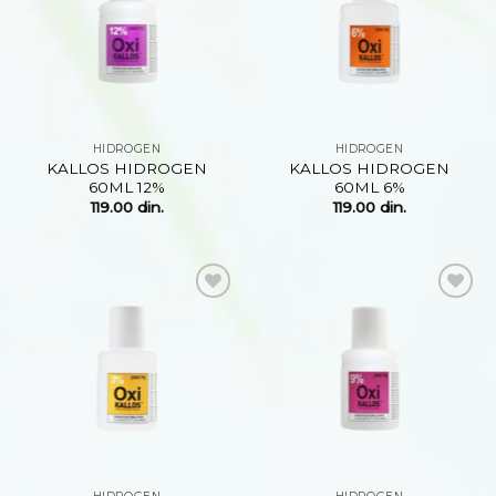
želja
želja
HIDROGEN
HIDROGEN
KALLOS HIDROGEN
KALLOS HIDROGEN
60ML 12%
60ML 6%
119.00
din.
119.00
din.
Dodaj
Dodaj
na
na
listu
listu
želja
želja