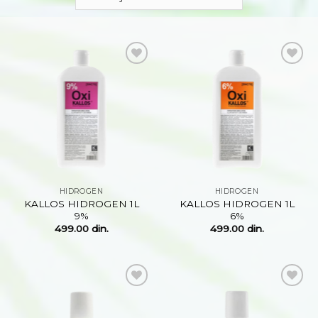
Dodaj
Dodaj
na
na
listu
listu
želja
želja
HIDROGEN
HIDROGEN
KALLOS HIDROGEN 1L
KALLOS HIDROGEN 1L
9%
6%
499.00
din.
499.00
din.
Dodaj
Dodaj
na
na
listu
listu