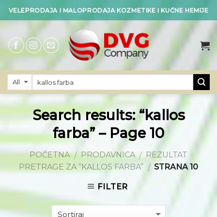
Skip
VELEPRODAJA I MALOPRODAJA KOZMETIKE I KUĆNE HEMIJE
to
content
Search results: “kallos
farba” – Page 10
POČETNA
PRODAVNICA
REZULTAT
/
/
PRETRAGE ZA “KALLOS FARBA”
STRANA 10
/
FILTER