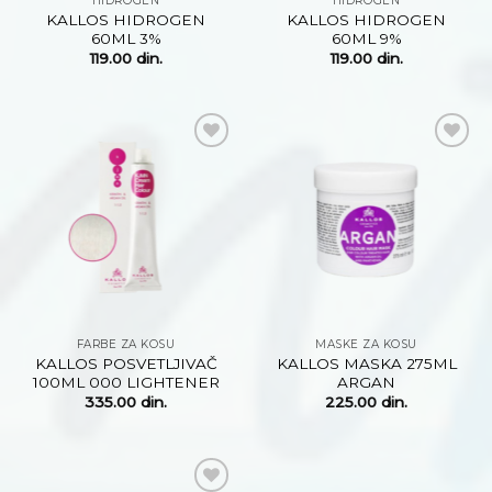
HIDROGEN
HIDROGEN
KALLOS HIDROGEN
KALLOS HIDROGEN
60ML 3%
60ML 9%
119.00
din.
119.00
din.
Dodaj
Dodaj
na
na
listu
listu
želja
želja
FARBE ZA KOSU
MASKE ZA KOSU
KALLOS POSVETLJIVAČ
KALLOS MASKA 275ML
100ML 000 LIGHTENER
ARGAN
335.00
din.
225.00
din.