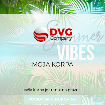
MOJA KORPA
Vaša korpa je trenutno prazna.
POVRATAK U KUPOVINU