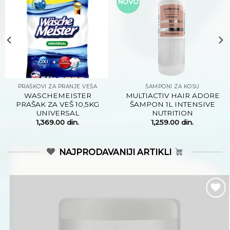
Dodaj
Dodaj
na
na
listu
listu
želja
želja
SETOVI
ŠAMPONI ZA KOSU
GET BEAUTY SET(GEL
STILL BIO Š.950ML
120ML+LOTION 125ML)
KERATIN
LAVENDER
379.00
din.
479.00
din.
NAJPRODAVANIJI ARTIKLI
Dodaj
na
listu