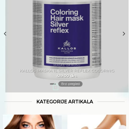
želja
MASKE ZA KOSU
KALLOS MASKA 1L SILVER REFLEX COLORING
419.00
din.
Brzi pregled
+
KATEGORIJE ARTIKALA