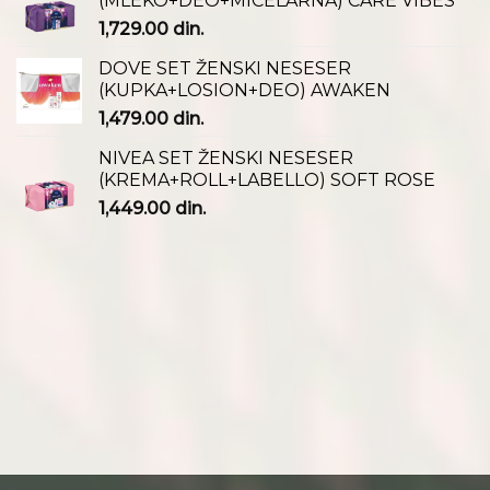
(MLEKO+DEO+MICELARNA) CARE VIBES
1,729.00
din.
DOVE SET ŽENSKI NESESER
(KUPKA+LOSION+DEO) AWAKEN
1,479.00
din.
NIVEA SET ŽENSKI NESESER
(KREMA+ROLL+LABELLO) SOFT ROSE
1,449.00
din.