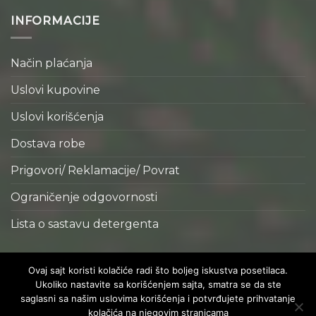
INFORMACIJE
Način plaćanja
Uslovi kupovine
Uslovi korišćenja
Dostava robe
Prigovori/ Reklamacije/ Povrat
Ograničenje odgovornosti
Lista o sastavu detergenta
Copyright 2026 © Realizacija
Actuel d.o.o.
Ovaj sajt koristi kolačiće radi što boljeg iskustva posetilaca.
Ukoliko nastavite sa korišćenjem sajta, smatra se da ste
saglasni sa našim uslovima korišćenja i potvrđujete prihvatanje
kolačića na njegovim stranicama