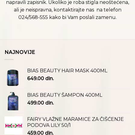
napravili zapisnik. Ukoliko je roba stigla neoštećena,
ali je neispravna, kontaktirajte nas na telefon
024/568-555 kako bi Vam poslali zamenu.
NAJNOVIJE
BIAS BEAUTY HAIR MASK 400ML
649.00
din.
BIAS BEAUTY ŠAMPON 400ML
499.00
din.
FAIRY VLAŽNE MARAMICE ZA ČIŠĆENJE
PODOVA LILY 50/1
459.00
din.