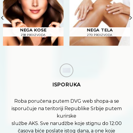
NEGA KOSE
NEGA TELA
298 PROIZVODA
270 PROIZVODA
ISPORUKA
Roba poručena putem DVG web shopa-a se
isporučuje na teritoriji Republike Srbije putem
kurirske
službe AKS. Sve narudžbe koje stignu do 12:00
časova biće poslate istog dana, a one koje