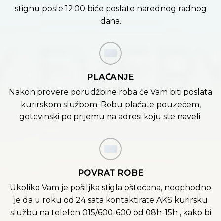
stignu posle 12:00 biće poslate narednog radnog
dana.
PLAĆANJE
Nakon provere porudžbine roba će Vam biti poslata
kurirskom službom. Robu plaćate pouzećem,
gotovinski po prijemu na adresi koju ste naveli.
POVRAT ROBE
Ukoliko Vam je pošiljka stigla oštećena, neophodno
je da u roku od 24 sata kontaktirate AKS kurirsku
službu na telefon 015/600-600 od 08h-15h , kako bi