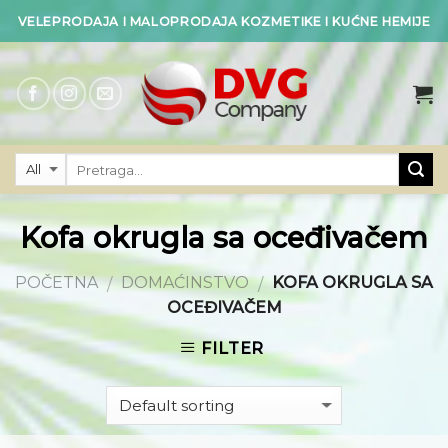
Skip
VELEPRODAJA I MALOPRODAJA KOZMETIKE I KUĆNE HEMIJE
to
content
Kofa okrugla sa oceđivačem
POČETNA
DOMAĆINSTVO
KOFA OKRUGLA SA
/
/
OCEĐIVAČEM
FILTER