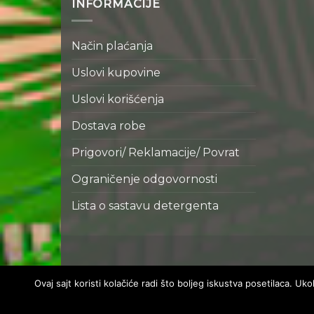
INFORMACIJE
Način plaćanja
Uslovi kupovine
Uslovi korišćenja
Dostava robe
Prigovori/ Reklamacije/ Povrat
Ograničenje odgovornosti
Lista o sastavu detergenta
Ovaj sajt koristi kolačiće radi što boljeg iskustva posetilaca. U