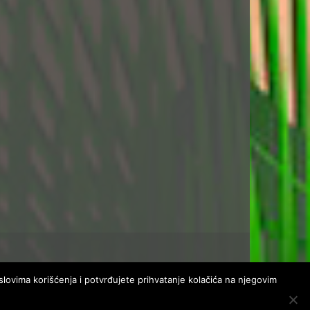
uslovima korišćenja i potvrđujete prihvatanje kolačića na njegovim