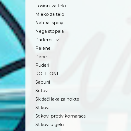
Losioni za telo
Mleko za telo
Natural spray
Nega stopala
Parfemi
Pelene
Pene
Puderi
ROLL-ONI
Sapuni
Setovi
Skidači laka za nokte
Stikovi
Stikovi protiv komaraca
Stikovi u gelu