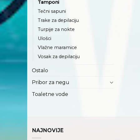
Tamponi
Tečni sapuni
Trake za depilaciju
Turpije za nokte
Ulošci
Vlažne maramice
Vosak za depilaciju
Ostalo
Pribor za negu
Toaletne vode
NAJNOVIJE