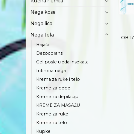
Kućna hemija
Nega kose
+
Nega lica
Nega tela
OB T
Brijači
Dezodoransi
Gel posle ujeda insekata
Intimna nega
Krema za ruke i telo
Kreme za bebe
Kreme za depilaciju
KREME ZA MASAŽU
Kreme za ruke
Kreme za telo
Kupke