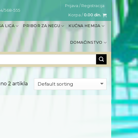
Prijava / Registracija
4/568-555
Korpa /
0.00
din.
A LICA
PRIBOR ZA NEGU
KUĆNA HEMIJA
DOMAĆINSTVO
no 2 artikla
Dodaj
na
listu
želja