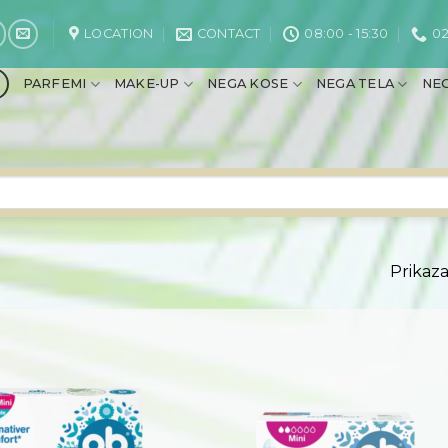
LOCATION
CONTACT
08:00 - 15:30
02
PARFEMI
MAKE-UP
NEGA KOSE
NEGA TELA
NEG
Prikaza
Dodaj
na
listu
želja