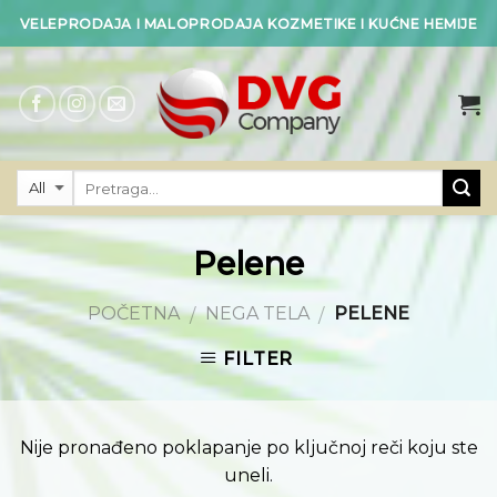
Skip
VELEPRODAJA I MALOPRODAJA KOZMETIKE I KUĆNE HEMIJE
to
content
Pelene
POČETNA
NEGA TELA
PELENE
/
/
FILTER
Nije pronađeno poklapanje po ključnoj reči koju ste
uneli.