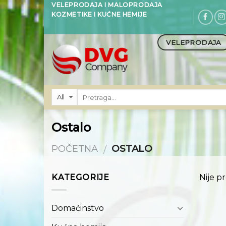
Skip
VELEPRODAJA I MALOPRODAJA
KOZMETIKE I KUĆNE HEMIJE
to
content
VELEPRODAJA
Ostalo
POČETNA
OSTALO
/
KATEGORIJE
Nije p
Domaćinstvo