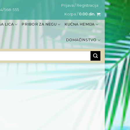
Prijava / Registracija
4/568-555
Korpa /
0.00
din.
A LICA
PRIBOR ZA NEGU
KUĆNA HEMIJA
DOMAĆINSTVO