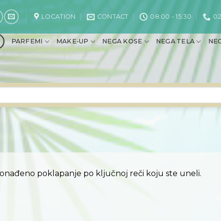
LOCATION
CONTACT
08:00 - 15:30
02
PARFEMI
MAKE-UP
NEGA KOSE
NEGA TELA
NEG
ronađeno poklapanje po ključnoj reči koju ste uneli.