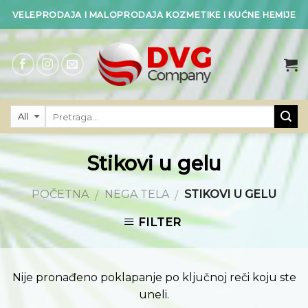
Skip
VELEPRODAJA I MALOPRODAJA KOZMETIKE I KUĆNE HEMIJE
to
content
Stikovi u gelu
POČETNA
NEGA TELA
STIKOVI U GELU
/
/
FILTER
Nije pronađeno poklapanje po ključnoj reči koju ste
uneli.