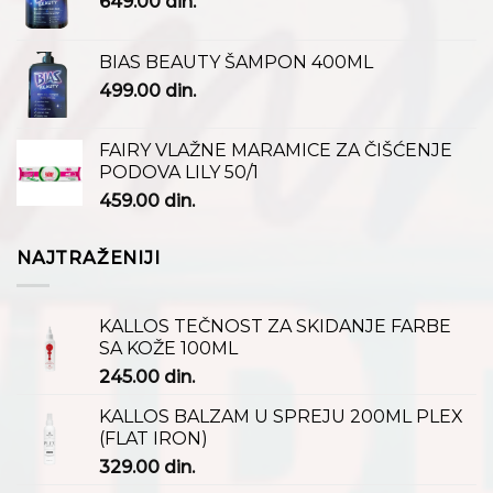
649.00
din.
BIAS BEAUTY ŠAMPON 400ML
499.00
din.
FAIRY VLAŽNE MARAMICE ZA ČIŠĆENJE
PODOVA LILY 50/1
459.00
din.
NAJTRAŽENIJI
KALLOS TEČNOST ZA SKIDANJE FARBE
SA KOŽE 100ML
245.00
din.
KALLOS BALZAM U SPREJU 200ML PLEX
(FLAT IRON)
329.00
din.