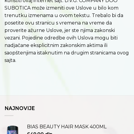
koristiti ovaj internet sajt. D.V.G. COMPANY DOO
SUBOTICA može izmeniti ove Uslove u bilo kom
trenutku izmenama u ovom tekstu. Trebalo bi da
posetite ovu stranicu s vremena na vreme da
proverite ažurne Uslove, jer ste njima zakonski
vezani. Pojedine odredbe ovih Uslova mogu biti
nadjačane eksplicitnim zakonskim aktima ili
saopštenjima istaknutim na drugim stranicama ovog
sajta.
NAJNOVIJE
BIAS BEAUTY HAIR MASK 400ML