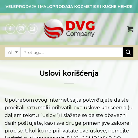
Skip
VELEPRODAJA I MALOPRODAJA KOZMETIKE I KUĆNE HEMIJE
to
content
Uslovi korišćenja
Upotrebom ovog internet sajta potvrđujete da ste
pročitali, razumeli i prihvatili ove uslove korišćenja (u
daljem tekstu “uslovi”) i slažete se da ste obavezni
da ih poštujete, kao i sve druge primenljive zakone i
propise. Ukoliko ne prihvatate ove uslove, nemojte