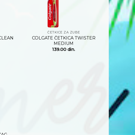
+
ČETKICE ZA ZUBE
CLEAN
COLGATE ČETKICA TWISTER
MEDIUM
139.00
din.
Dodaj
na
listu
želja
ZAG