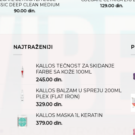
SSIC DEEP CLEAN MEDIUM
129.00
din.
90.00
din.
NAJTRAŽENIJI
P
KALLOS TEČNOST ZA SKIDANJE
FARBE SA KOŽE 100ML
245.00
din.
KALLOS BALZAM U SPREJU 200ML
PLEX (FLAT IRON)
329.00
din.
KALLOS MASKA 1L KERATIN
379.00
din.