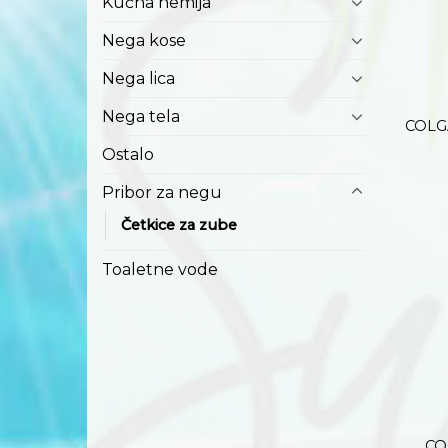
Kućna hemija
Nega kose
+
Nega lica
Nega tela
COLG
Ostalo
Pribor za negu
Četkice za zube
Toaletne vode
+
CO