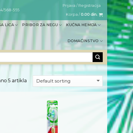
Prijava / Registracija
4/568-555
Korpa /
0.00
din.
A LICA
PRIBOR ZA NEGU
KUĆNA HEMIJA
DOMAĆINSTVO
no 5 artikla
Dodaj
Dodaj
na
na
listu
listu
želja
želja