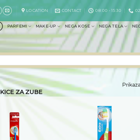
LOCATION
CONTACT
08:00 - 15:30
02
PARFEMI
MAKE-UP
NEGA KOSE
NEGA TELA
NEG
Prikaza
KICE ZA ZUBE
Dodaj
na
listu
želja