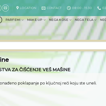
LOCATION
CONTACT
08:00 - 15:30
02
PARFEMI
MAKE-UP
NEGA KOSE
NEGA TELA
NEG
ine
TVA ZA ČIŠĆENJE VEŠ MAŠINE
ronađeno poklapanje po ključnoj reči koju ste uneli.