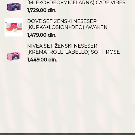
(MLEKO+DEO+MICELARNA) CARE VIBES
1,729.00
din.
DOVE SET ŽENSKI NESESER
(KUPKA+LOSION+DEO) AWAKEN
1,479.00
din.
NIVEA SET ŽENSKI NESESER
(KREMA+ROLL+LABELLO) SOFT ROSE
1,449.00
din.