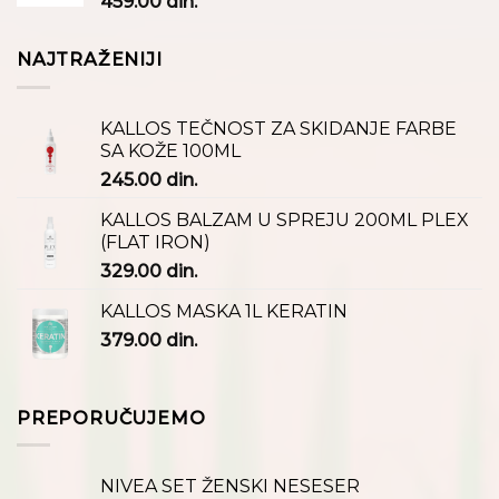
459.00
din.
NAJTRAŽENIJI
KALLOS TEČNOST ZA SKIDANJE FARBE
SA KOŽE 100ML
245.00
din.
KALLOS BALZAM U SPREJU 200ML PLEX
(FLAT IRON)
329.00
din.
KALLOS MASKA 1L KERATIN
379.00
din.
PREPORUČUJEMO
NIVEA SET ŽENSKI NESESER