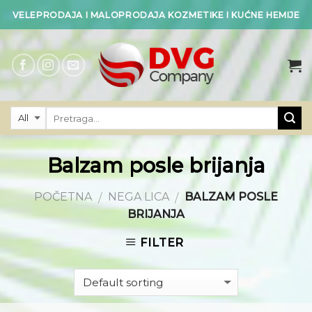
Skip
VELEPRODAJA I MALOPRODAJA KOZMETIKE I KUĆNE HEMIJE
to
content
Balzam posle brijanja
POČETNA
NEGA LICA
BALZAM POSLE
/
/
BRIJANJA
FILTER