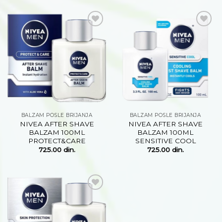
Dodaj
Dodaj
na
na
listu
listu
želja
želja
BALZAM POSLE BRIJANJA
BALZAM POSLE BRIJANJA
NIVEA AFTER SHAVE
NIVEA AFTER SHAVE
BALZAM 100ML
BALZAM 100ML
PROTECT&CARE
SENSITIVE COOL
725.00
din.
725.00
din.
Dodaj
na
listu
želja