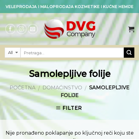
Skip
VELEPRODAJA I MALOPRODAJA KOZMETIKE I KUĆNE HEMIJE
to
content
Samolepljive folije
POČETNA
DOMAĆINSTVO
SAMOLEPLJIVE
/
/
FOLIJE
FILTER
Nije pronađeno poklapanje po ključnoj reči koju ste