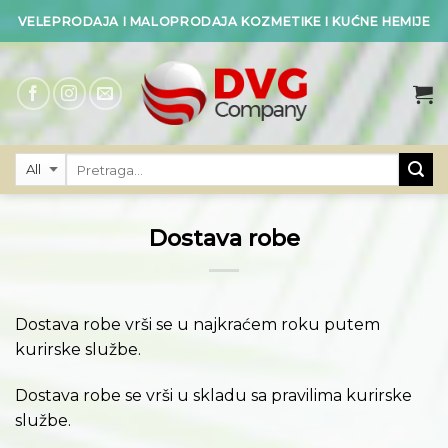
Skip
VELEPRODAJA I MALOPRODAJA KOZMETIKE I KUĆNE HEMIJE
to
content
Dostava robe
Dostava robe vrši se u najkraćem roku putem
kurirske službe.
Dostava robe se vrši u skladu sa pravilima kurirske
službe.