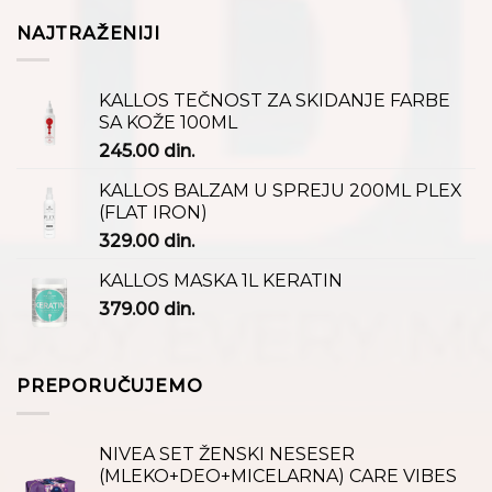
NAJTRAŽENIJI
KALLOS TEČNOST ZA SKIDANJE FARBE
SA KOŽE 100ML
245.00
din.
KALLOS BALZAM U SPREJU 200ML PLEX
(FLAT IRON)
329.00
din.
KALLOS MASKA 1L KERATIN
379.00
din.
PREPORUČUJEMO
NIVEA SET ŽENSKI NESESER
(MLEKO+DEO+MICELARNA) CARE VIBES