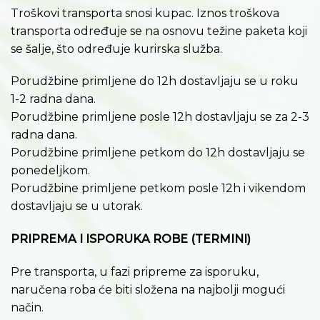
Troškovi transporta snosi kupac. Iznos troškova
transporta određuje se na osnovu težine paketa koji
se šalje, što određuje kurirska služba.
Porudžbine primljene do 12h dostavljaju se u roku
1-2 radna dana.
Porudžbine primljene posle 12h dostavljaju se za 2-3
radna dana.
Porudžbine primljene petkom do 12h dostavljaju se
ponedeljkom.
Porudžbine primljene petkom posle 12h i vikendom
dostavljaju se u utorak.
PRIPREMA I ISPORUKA ROBE (TERMINI)
Pre transporta, u fazi pripreme za isporuku,
naručena roba će biti složena na najbolji mogući
način.