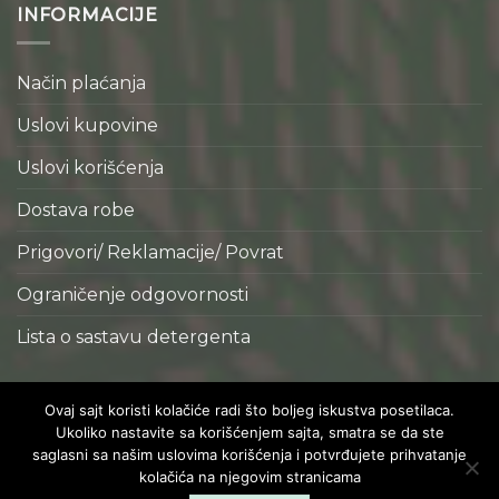
INFORMACIJE
Način plaćanja
Uslovi kupovine
Uslovi korišćenja
Dostava robe
Prigovori/ Reklamacije/ Povrat
Ograničenje odgovornosti
Lista o sastavu detergenta
Copyright 2026 © Realizacija
Actuel d.o.o.
Ovaj sajt koristi kolačiće radi što boljeg iskustva posetilaca.
Ukoliko nastavite sa korišćenjem sajta, smatra se da ste
saglasni sa našim uslovima korišćenja i potvrđujete prihvatanje
kolačića na njegovim stranicama