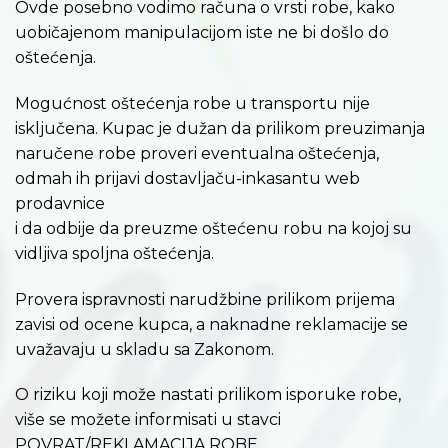
Ovde posebno vodimo računa o vrsti robe, kako
uobičajenom manipulacijom iste ne bi došlo do
oštećenja.
Mogućnost oštećenja robe u transportu nije
isključena. Kupac je dužan da prilikom preuzimanja
naručene robe proveri eventualna oštećenja,
odmah ih prijavi dostavljaču-inkasantu web
prodavnice
i da odbije da preuzme oštećenu robu na kojoj su
vidljiva spoljna oštećenja.
Provera ispravnosti narudžbine prilikom prijema
zavisi od ocene kupca, a naknadne reklamacije se
uvažavaju u skladu sa Zakonom.
O riziku koji može nastati prilikom isporuke robe,
više se možete informisati u stavci
POVRAT/REKLAMACIJA ROBE.