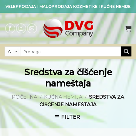
Skip
VELEPRODAJA I MALOPRODAJA KOZMETIKE I KUĆNE HEMIJE
to
content
Sredstva za čišćenje
nameštaja
POČETNA
KUĆNA HEMIJA
SREDSTVA ZA
/
/
ČIŠĆENJE NAMEŠTAJA
FILTER