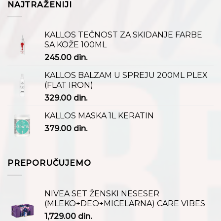
NAJTRAŽENIJI
KALLOS TEČNOST ZA SKIDANJE FARBE
SA KOŽE 100ML
245.00
din.
KALLOS BALZAM U SPREJU 200ML PLEX
(FLAT IRON)
329.00
din.
KALLOS MASKA 1L KERATIN
379.00
din.
PREPORUČUJEMO
NIVEA SET ŽENSKI NESESER
(MLEKO+DEO+MICELARNA) CARE VIBES
1,729.00
din.