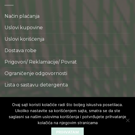
Način plaćanja
Uslovi kupovine
Uslovi korišćenja
Dostava robe
Prigovori/ Reklamacije/ Povrat
Ograničenje odgovornosti
Lista o sastavu detergenta
Copyright 2026 © Realizacija
Actuel d.o.o.
Ovaj sajt koristi kolačiće radi što boljeg iskustva posetilaca.
Ukoliko nastavite sa korišćenjem sajta, smatra se da ste
saglasni sa našim uslovima korišćenja i potvrđujete prihvatanje
kolačića na njegovim stranicama
PRIHVATAM