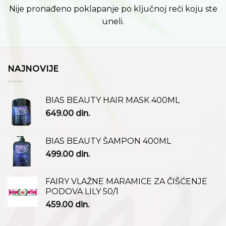
Nije pronađeno poklapanje po ključnoj reči koju ste
uneli.
NAJNOVIJE
BIAS BEAUTY HAIR MASK 400ML
649.00
din.
BIAS BEAUTY ŠAMPON 400ML
499.00
din.
FAIRY VLAŽNE MARAMICE ZA ČIŠĆENJE
PODOVA LILY 50/1
459.00
din.