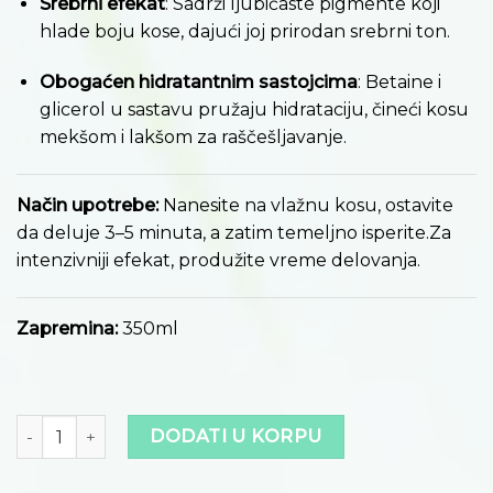
Srebrni efekat
:
Sadrži ljubičaste pigmente koji
hlade boju kose, dajući joj prirodan srebrni ton.
Obogaćen hidratantnim sastojcima
:
Betaine i
glicerol u sastavu pružaju hidrataciju, čineći kosu
mekšom i lakšom za raščešljavanje.
Način upotrebe:
Nanesite na vlažnu kosu, ostavite
da deluje 3–5 minuta, a zatim temeljno isperite.
Za
intenzivniji efekat, produžite vreme delovanja.
Zapremina:
350ml
Količina
DODATI U KORPU