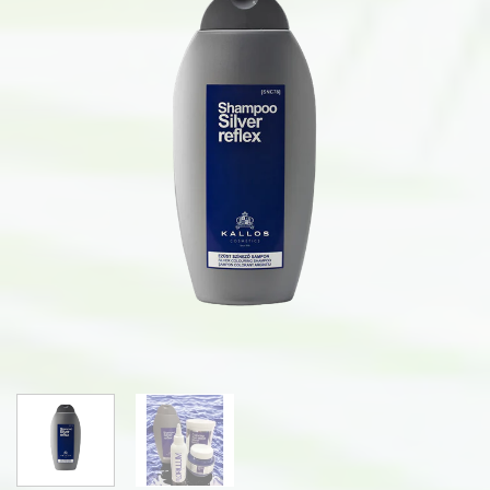
na
listu
želja