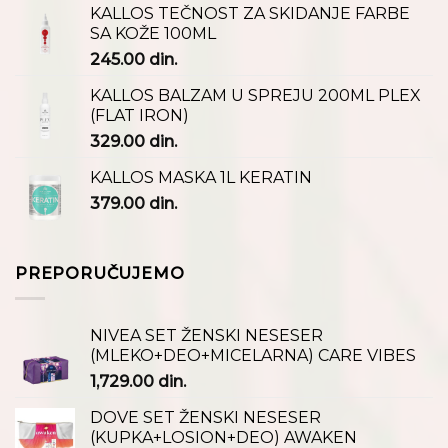
KALLOS TEČNOST ZA SKIDANJE FARBE
SA KOŽE 100ML
245.00
din.
KALLOS BALZAM U SPREJU 200ML PLEX
(FLAT IRON)
329.00
din.
KALLOS MASKA 1L KERATIN
379.00
din.
PREPORUČUJEMO
NIVEA SET ŽENSKI NESESER
(MLEKO+DEO+MICELARNA) CARE VIBES
1,729.00
din.
DOVE SET ŽENSKI NESESER
(KUPKA+LOSION+DEO) AWAKEN