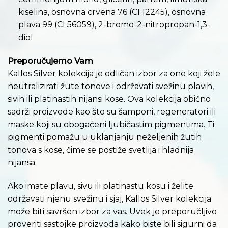
kiselina, osnovna crvena 76 (CI 12245), osnovna
plava 99 (CI 56059), 2-bromo-2-nitropropan-1,3-
diol
Preporučujemo Vam
Kallos Silver kolekcija je odličan izbor za one koji žele
neutralizirati žute tonove i održavati svežinu plavih,
sivih ili platinastih nijansi kose. Ova kolekcija obično
sadrži proizvode kao što su šamponi, regeneratori ili
maske koji su obogaćeni ljubičastim pigmentima. Ti
pigmenti pomažu u uklanjanju neželjenih žutih
tonova s kose, čime se postiže svetlija i hladnija
nijansa.
Ako imate plavu, sivu ili platinastu kosu i želite
održavati njenu svežinu i sjaj, Kallos Silver kolekcija
može biti savršen izbor za vas. Uvek je preporučljivo
proveriti sastojke proizvoda kako biste bili sigurni da