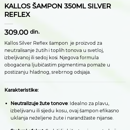
KALLOS ŠAMPON 350ML SILVER
REFLEX
309.00
din.
Kallos Silver Reflex šampon je proizvod za
neutralisanje žutih i toplih tonova u svetloj,
izbeljivanoj ili sedoj kosi.
Njegova formula
obogaćena ljubičastim pigmentima pomaže u
postizanju hladnog, srebrnog odsjaja.
Karakteristike:
Neutralizuje žute tonove
:
Idealno za plavu,
izbeljivanu ili sijedu kosu, ovaj šampon efikasno
uklanja neželjene žute i narandžaste nijanse.