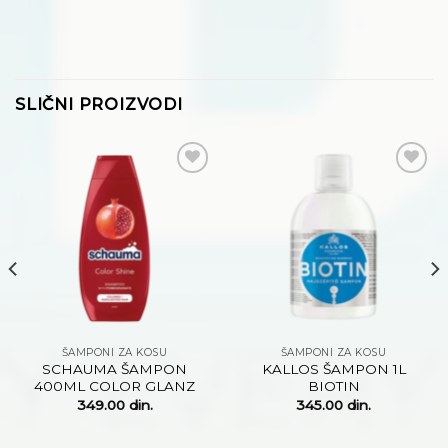
SLIČNI PROIZVODI
Dodaj
Dodaj
na
na
listu
listu
želja
želja
ŠAMPONI ZA KOSU
ŠAMPONI ZA KOSU
SCHAUMA ŠAMPON
KALLOS ŠAMPON 1L
400ML COLOR GLANZ
BIOTIN
349.00
din.
345.00
din.