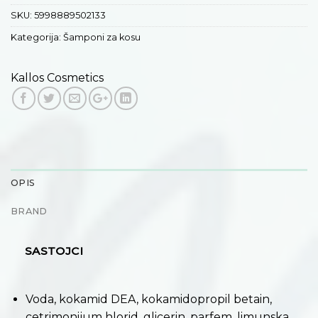
SKU:
5998889502133
Kategorija:
Šamponi za kosu
Kallos Cosmetics
OPIS
BRAND
SASTOJCI
Voda, kokamid DEA, kokamidopropil betain,
cetrimonijum hlorid, glicerin, parfem, limunska