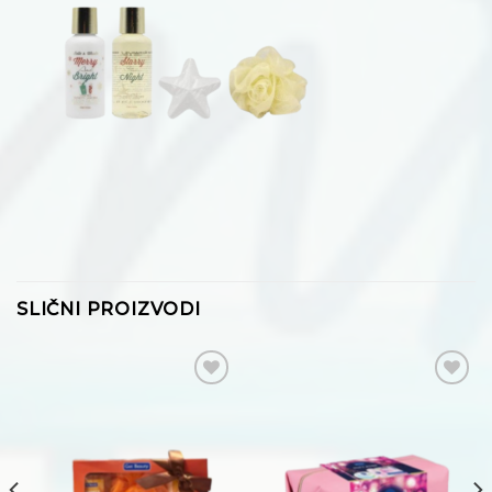
SLIČNI PROIZVODI
Dodaj
Dodaj
na
na
listu
listu
želja
želja