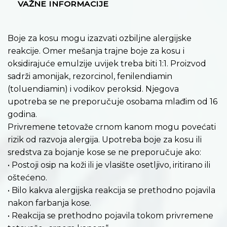
VAŽNE INFORMACIJE
Boje za kosu mogu izazvati ozbiljne alergijske
reakcije. Omer mešanja trajne boje za kosu i
oksidirajuće emulzije uvijek treba biti 1:1. Proizvod
sadrži amonijak, rezorcinol, fenilendiamin
(toluendiamin) i vodikov peroksid. Njegova
upotreba se ne preporučuje osobama mlađim od 16
godina.
Privremene tetovaže crnom kanom mogu povećati
rizik od razvoja alergija. Upotreba boje za kosu ili
sredstva za bojanje kose se ne preporučuje ako:
• Postoji osip na koži ili je vlasište osetljivo, iritirano ili
oštećeno.
• Bilo kakva alergijska reakcija se prethodno pojavila
nakon farbanja kose.
• Reakcija se prethodno pojavila tokom privremene