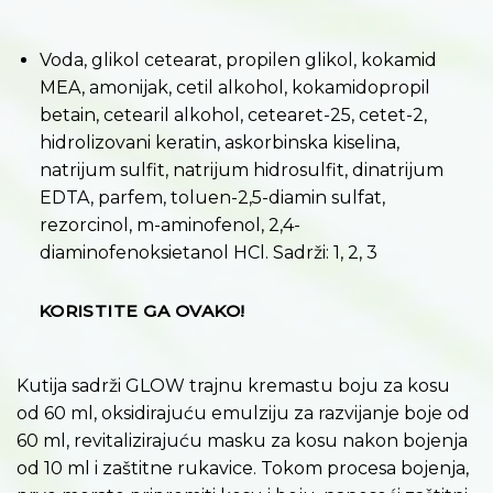
Voda, glikol cetearat, propilen glikol, kokamid
MEA, amonijak, cetil alkohol, kokamidopropil
betain, cetearil alkohol, cetearet-25, cetet-2,
hidrolizovani keratin, askorbinska kiselina,
natrijum sulfit, natrijum hidrosulfit, dinatrijum
EDTA, parfem, toluen-2,5-diamin sulfat,
rezorcinol, m-aminofenol, 2,4-
diaminofenoksietanol HCl. Sadrži: 1, 2, 3
KORISTITE GA OVAKO!
Kutija sadrži GLOW trajnu kremastu boju za kosu
od 60 ml, oksidirajuću emulziju za razvijanje boje od
60 ml, revitalizirajuću masku za kosu nakon bojenja
od 10 ml i zaštitne rukavice. Tokom procesa bojenja,