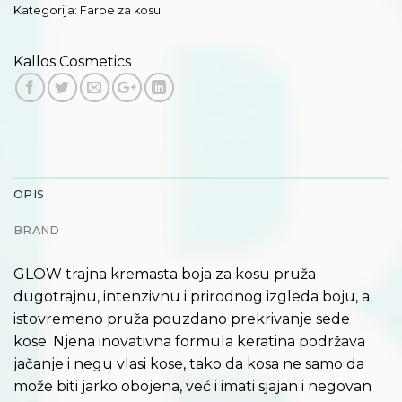
Kategorija:
Farbe za kosu
Kallos Cosmetics
OPIS
BRAND
GLOW trajna kremasta boja za kosu pruža
dugotrajnu, intenzivnu i prirodnog izgleda boju, a
istovremeno pruža pouzdano prekrivanje sede
kose. Njena inovativna formula keratina podržava
jačanje i negu vlasi kose, tako da kosa ne samo da
može biti jarko obojena, već i imati sjajan i negovan