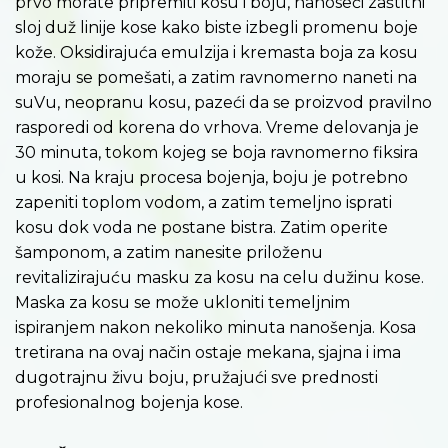
prvo morate pripremiti kosu i boju, nanoseći zaštitni
sloj duž linije kose kako biste izbegli promenu boje
kože. Oksidirajuća emulzija i kremasta boja za kosu
moraju se pomešati, a zatim ravnomerno naneti na
suVu, neopranu kosu, pazeći da se proizvod pravilno
rasporedi od korena do vrhova. Vreme delovanja je
30 minuta, tokom kojeg se boja ravnomerno fiksira
u kosi. Na kraju procesa bojenja, boju je potrebno
zapeniti toplom vodom, a zatim temeljno isprati
kosu dok voda ne postane bistra. Zatim operite
šamponom, a zatim nanesite priloženu
revitalizirajuću masku za kosu na celu dužinu kose.
Maska za kosu se može ukloniti temeljnim
ispiranjem nakon nekoliko minuta nanošenja. Kosa
tretirana na ovaj način ostaje mekana, sjajna i ima
dugotrajnu živu boju, pružajući sve prednosti
profesionalnog bojenja kose.