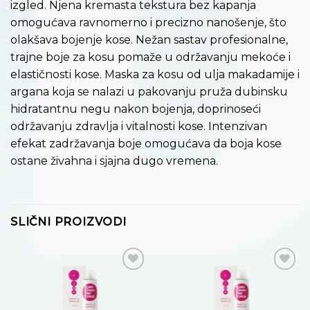
izgled. Njena kremasta tekstura bez kapanja
omogućava ravnomerno i precizno nanošenje, što
olakšava bojenje kose. Nežan sastav profesionalne,
trajne boje za kosu pomaže u održavanju mekoće i
elastičnosti kose. Maska za kosu od ulja makadamije i
argana koja se nalazi u pakovanju pruža dubinsku
hidratantnu negu nakon bojenja, doprinoseći
održavanju zdravlja i vitalnosti kose. Intenzivan
efekat zadržavanja boje omogućava da boja kose
ostane živahna i sjajna dugo vremena.
SLIČNI PROIZVODI
Dodaj
Dodaj
na
na
listu
listu
želja
želja