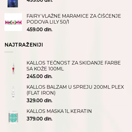
499.00
din.
FAIRY VLAŽNE MARAMICE ZA ČIŠĆENJE
PODOVA LILY 50/1
459.00
din.
NAJTRAŽENIJI
KALLOS TEČNOST ZA SKIDANJE FARBE
SA KOŽE 100ML
245.00
din.
KALLOS BALZAM U SPREJU 200ML PLEX
(FLAT IRON)
329.00
din.
KALLOS MASKA 1L KERATIN
379.00
din.