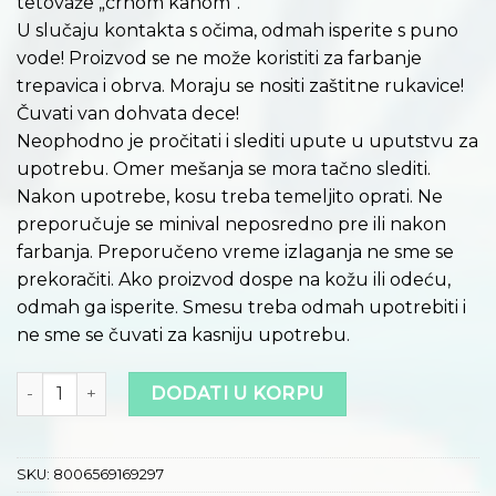
tetovaže „crnom kanom“.
U slučaju kontakta s očima, odmah isperite s puno
vode! Proizvod se ne može koristiti za farbanje
trepavica i obrva. Moraju se nositi zaštitne rukavice!
Čuvati van dohvata dece!
Neophodno je pročitati i slediti upute u uputstvu za
upotrebu. Omer mešanja se mora tačno slediti.
Nakon upotrebe, kosu treba temeljito oprati. Ne
preporučuje se minival neposredno pre ili nakon
farbanja. Preporučeno vreme izlaganja ne sme se
prekoračiti. Ako proizvod dospe na kožu ili odeću,
odmah ga isperite. Smesu treba odmah upotrebiti i
ne sme se čuvati za kasniju upotrebu.
Količina
DODATI U KORPU
SKU:
8006569169297