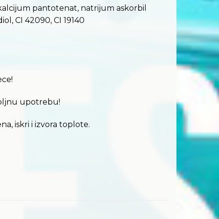
 kalcijum pantotenat, natrijum askorbil
iol, CI 42090, CI 19140
ece!
oljnu upotrebu!
, iskri i izvora toplote.