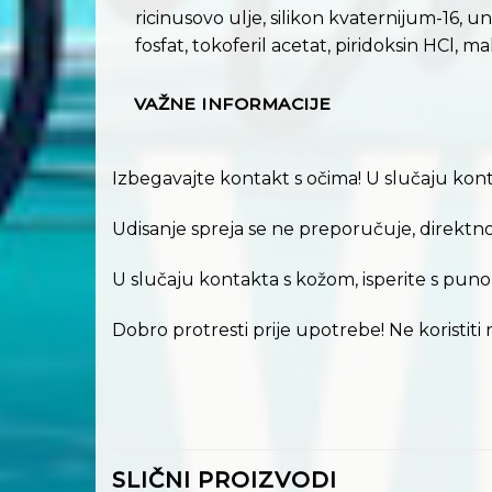
ricinusovo ulje, silikon kvaternijum-16, u
fosfat, tokoferil acetat, piridoksin HCl, 
VAŽNE INFORMACIJE
Izbegavajte kontakt s očima! U slučaju kon
Udisanje spreja se ne preporučuje, direkt
U slučaju kontakta s kožom, isperite s puno v
Dobro protresti prije upotrebe! Ne koristiti n
SLIČNI PROIZVODI