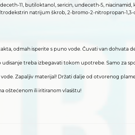
ndeceth-11, butiloktanol, sericin, undeceth-5, niacinamid,
maltrodekstrin natrijum škrob, 2-bromo-2-nitropropan-1,3-d
takta, odmah isperite s puno vode. Čuvati van dohvata d
no udisanje treba izbegavati tokom upotrebe. Samo za sp
ode. Zapaljiv materijal! Držati dalje od otvorenog plamena
a oštećenom ili iritiranom vlasištu!