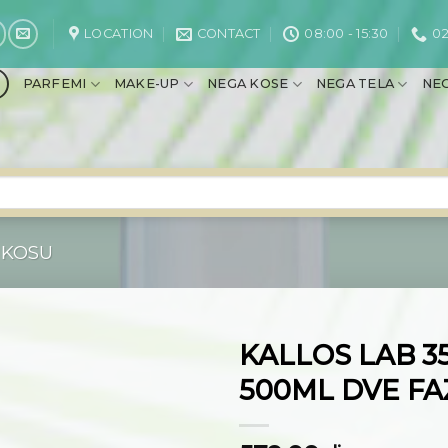
LOCATION
CONTACT
08:00 - 15:30
02
PARFEMI
MAKE-UP
NEGA KOSE
NEGA TELA
NEG
 KOSU
KALLOS LAB 3
500ML DVE FA
Dodaj
na
listu