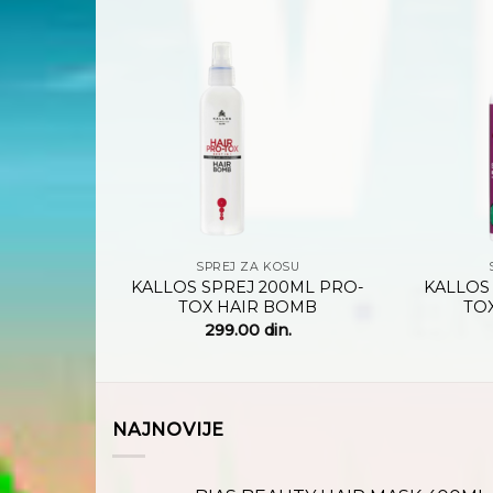
Dodaj
Dodaj
na
na
listu
listu
želja
želja
+
+
U
SPREJ ZA KOSU
ML FLAT
KALLOS SPREJ 200ML PRO-
KALLOS
TOX HAIR BOMB
TO
299.00
din.
NAJNOVIJE