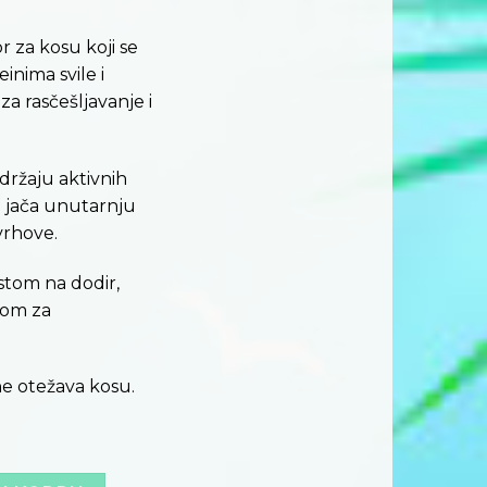
 za kosu koji se
einima svile i
a rasčešljavanje i
ržaju aktivnih
i i jača unutarnju
vrhove.
astom na dodir,
kom za
e otežava kosu.