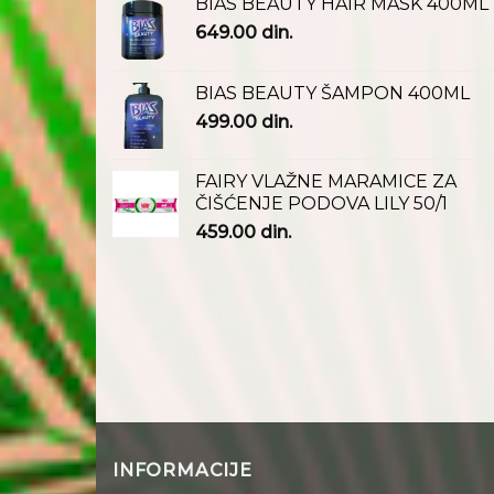
BIAS BEAUTY HAIR MASK 400ML
649.00
din.
BIAS BEAUTY ŠAMPON 400ML
499.00
din.
FAIRY VLAŽNE MARAMICE ZA
ČIŠĆENJE PODOVA LILY 50/1
459.00
din.
INFORMACIJE