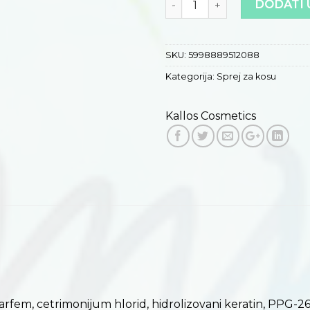
DODATI 
SKU:
5998889512088
Kategorija:
Sprej za kosu
Kallos Cosmetics
parfem, cetrimonijum hlorid, hidrolizovani keratin, PPG