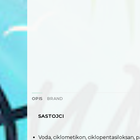
OPIS
BRAND
SASTOJCI
Voda, ciklometikon, ciklopentasiloksan, 