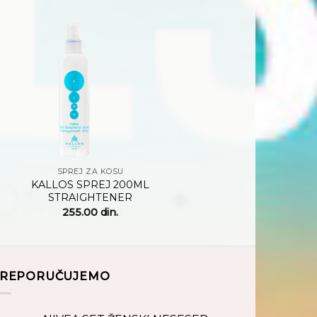
Dodaj
na
listu
želja
+
SPREJ ZA KOSU
KALLOS SPREJ 200ML
STRAIGHTENER
255.00
din.
REPORUČUJEMO