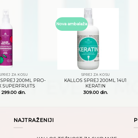
Nova ambalaža
Dodaj
Dodaj
na
na
listu
listu
želja
želja
+
SPREJ ZA KOSU
SPREJ ZA KOSU
 SPREJ 200ML PRO-
KALLOS SPREJ 200ML 14U1
X SUPERFRUITS
KERATIN
299.00
din.
309.00
din.
NAJTRAŽENIJI
P