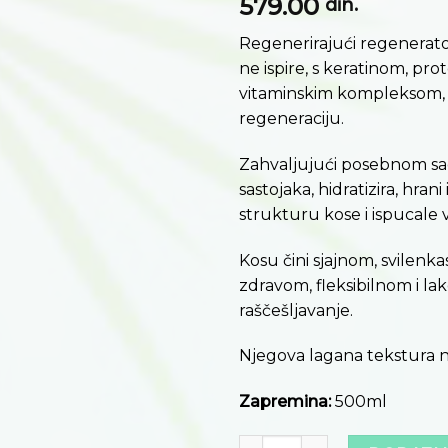
579.00
želja
din.
Regenerirajući regenerator
ne ispire, s keratinom, prot
vitaminskim kompleksom, z
regeneraciju.
Zahvaljujući posebnom sad
sastojaka, hidratizira, hran
strukturu kose i ispucale 
Kosu čini sjajnom, svilenk
zdravom, fleksibilnom i la
raščešljavanje.
Njegova lagana tekstura n
Zapremina:
500ml
Količina