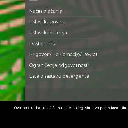
Način plaćanja
Uslovi kupovine
Uslovi korišćenja
Dostava robe
Prigovori/ Reklamacije/ Povrat
Ograničenje odgovornosti
Lista o sastavu detergenta
Ovaj sajt koristi kolačiće radi što boljeg iskustva posetilaca. U