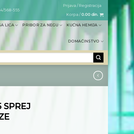
Prijava / Registracija
4/568-555
Korpa /
0.00
din.
A LICA
PRIBOR ZA NEGU
KUĆNA HEMIJA
DOMAĆINSTVO
5 SPREJ
ZE