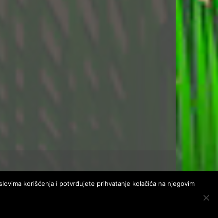
uslovima korišćenja i potvrđujete prihvatanje kolačića na njegovim