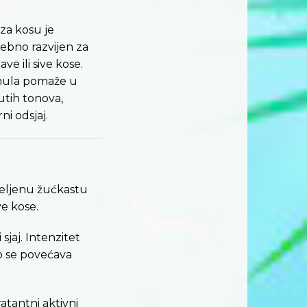
 za kosu je
sebno razvijen za
ve ili sive kose.
rmula pomaže u
utih tonova,
ni odsjaj.
željenu žućkastu
ve kose.
 sjaj. Intenzitet
o se povećava
atantni aktivni