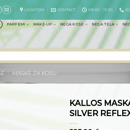
LOCATION
CONTACT
08:00 - 15:30
02
PARFEMI
MAKE-UP
NEGA KOSE
NEGA TELA
NEG
SE
MASKE ZA KOSU
/
KALLOS MASK
SILVER REFLE
Dodaj
na
listu