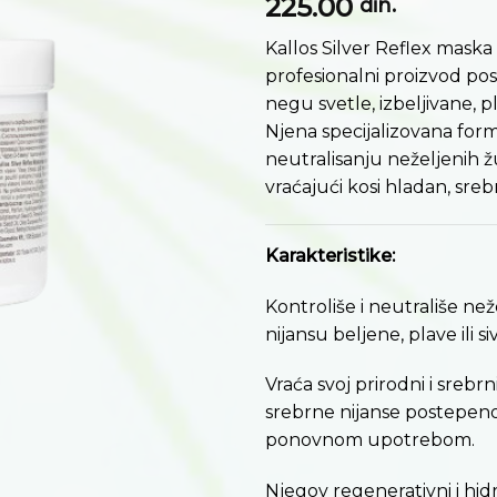
225.00
želja
din.
Kallos Silver Reflex maska
profesionalni proizvod po
negu svetle, izbeljivane, pla
Njena specijalizovana fo
neutralisanju neželjenih ž
vraćajući kosi hladan, srebr
Karakteristike:
Kontroliše i neutrališe ne
nijansu beljene, plave ili si
Vraća svoj prirodni i srebrni
srebrne nijanse postepen
ponovnom upotrebom.
Njegov regenerativni i hidr