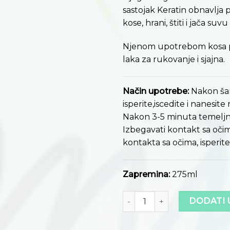
sastojak Keratin obnavlja
kose, hrani, štiti i jača su
Njenom upotrebom kosa po
laka za rukovanje i sjajna.
Način upotrebe:
Nakon ša
isperite,iscedite i nanesit
Nakon 3-5 minuta temeljno
Izbegavati kontakt sa očim
kontakta sa očima, isperit
Zapremina:
275ml
Količina
DODATI 