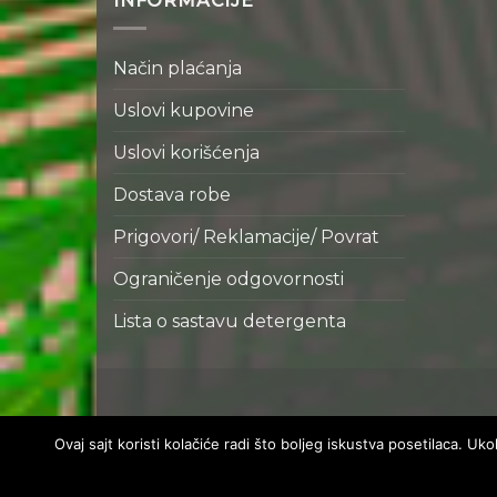
INFORMACIJE
Način plaćanja
Uslovi kupovine
Uslovi korišćenja
Dostava robe
Prigovori/ Reklamacije/ Povrat
Ograničenje odgovornosti
Lista o sastavu detergenta
Ovaj sajt koristi kolačiće radi što boljeg iskustva posetilaca. U