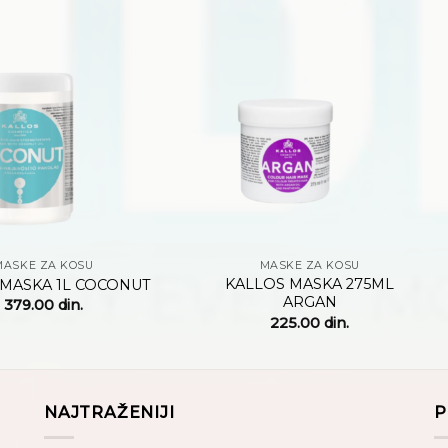
Dodaj
Dodaj
na
na
listu
listu
želja
želja
+
MASKE ZA KOSU
MASKE ZA KOSU
KALLOS MASKA 275ML
 MASKA 1L COCONUT
ARGAN
379.00
din.
225.00
din.
NAJTRAŽENIJI
P