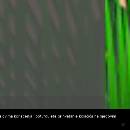
uslovima korišćenja i potvrđujete prihvatanje kolačića na njegovim