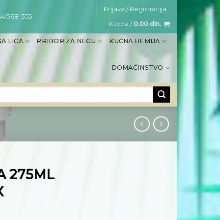
Prijava / Registracija
4/568-555
Korpa /
0.00
din.
A LICA
PRIBOR ZA NEGU
KUĆNA HEMIJA
DOMAĆINSTVO
A 275ML
X