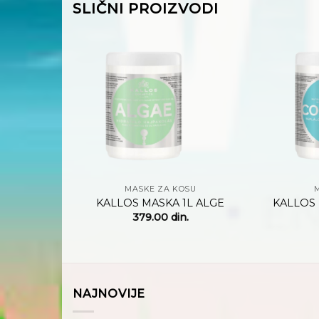
SLIČNI PROIZVODI
Dodaj
Dodaj
na
na
listu
listu
želja
želja
+
+
SU
MASKE ZA KOSU
275ML
KALLOS MASKA 1L ALGE
KALLOS
Y
379.00
din.
NAJNOVIJE