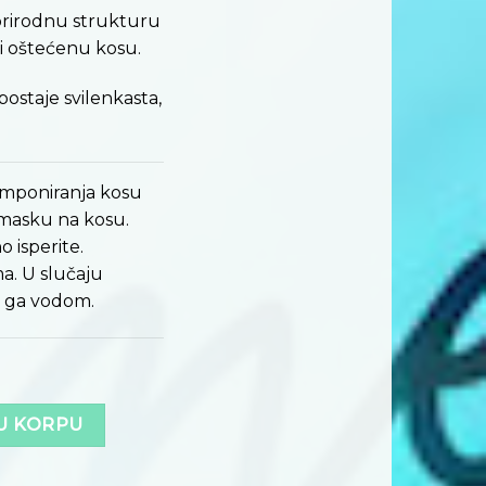
 prirodnu strukturu
vu i oštećenu kosu.
staje svilenkasta,
mponiranja kosu
e masku na kosu.
 isperite.
a. U slučaju
e ga vodom.
U KORPU