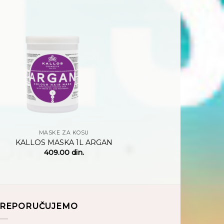
Dodaj
na
listu
želja
+
MASKE ZA KOSU
KALLOS MASKA 1L ARGAN
409.00
din.
REPORUČUJEMO