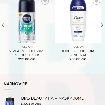
Dodaj
Dodaj
na
na
listu
listu
želja
želja
ROLL-ONI
ROLL-ONI
NIVEA ROLLON 50ML
DOVE ROLLON 50ML
M.FRESH KICK
ORIGINAL
299.00
din.
250.00
din.
NAJNOVIJE
BIAS BEAUTY HAIR MASK 400ML
649.00
din.