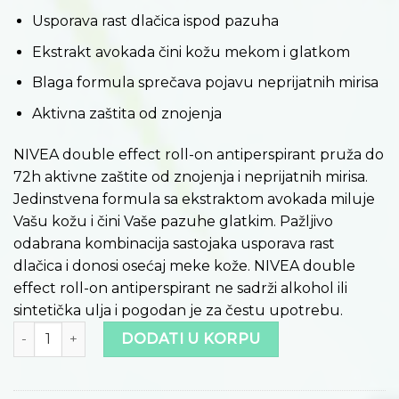
Usporava rast dlačica ispod pazuha
Ekstrakt avokada čini kožu mekom i glatkom
Blaga formula sprečava pojavu neprijatnih mirisa
Aktivna zaštita od znojenja
NIVEA double effect roll-on antiperspirant pruža do
72h aktivne zaštite od znojenja i neprijatnih mirisa.
Jedinstvena formula sa ekstraktom avokada miluje
Vašu kožu i čini Vaše pazuhe glatkim. Pažljivo
odabrana kombinacija sastojaka usporava rast
dlačica i donosi osećaj meke kože. NIVEA double
effect roll-on antiperspirant ne sadrži alkohol ili
sintetička ulja i pogodan je za čestu upotrebu.
Količina
DODATI U KORPU