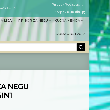
Prijava / Registracija
4/568-555
Korpa /
0.00
din.
A LICA
PRIBOR ZA NEGU
KUĆNA HEMIJA
DOMAĆINSTVO
ZA NEGU
IN1