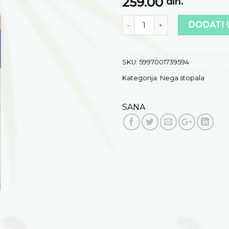
259.00
želja
din.
Količina
DODATI 
SKU:
5997001739594
Kategorija:
Nega stopala
SANA