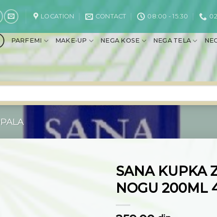
LOCATION
CONTACT
08:00 - 15:30
02
PARFEMI
MAKE-UP
NEGA KOSE
NEGA TELA
NEG
OPALA
SANA KUPKA 
NOGU 200ML 4
Dodaj
na
listu