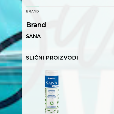
BRAND
Brand
SANA
SLIČNI PROIZVODI
Dodaj
na
listu
želja
+