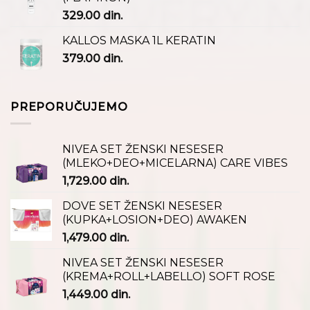
329.00
din.
KALLOS MASKA 1L KERATIN
379.00
din.
PREPORUČUJEMO
NIVEA SET ŽENSKI NESESER
(MLEKO+DEO+MICELARNA) CARE VIBES
1,729.00
din.
DOVE SET ŽENSKI NESESER
(KUPKA+LOSION+DEO) AWAKEN
1,479.00
din.
NIVEA SET ŽENSKI NESESER
(KREMA+ROLL+LABELLO) SOFT ROSE
1,449.00
din.