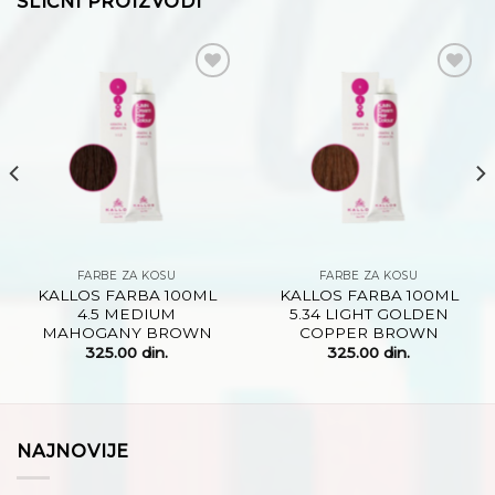
SLIČNI PROIZVODI
Dodaj
Dodaj
na
na
listu
listu
želja
želja
FARBE ZA KOSU
FARBE ZA KOSU
KALLOS FARBA 100ML
KALLOS FARBA 100ML
4.5 MEDIUM
5.34 LIGHT GOLDEN
MAHOGANY BROWN
COPPER BROWN
325.00
din.
325.00
din.
NAJNOVIJE