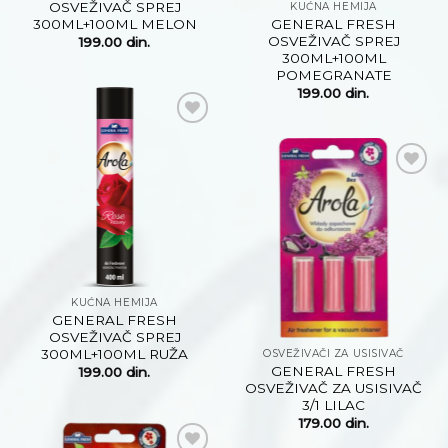
OSVEŽIVAČ SPREJ
KUĆNA HEMIJA
300ML+100ML MELON
GENERAL FRESH
OSVEŽIVAČ SPREJ
199.00
din.
300ML+100ML
POMEGRANATE
199.00
din.
Dodaj
na
listu
želja
Dodaj
na
listu
želja
KUĆNA HEMIJA
GENERAL FRESH
OSVEŽIVAČ SPREJ
300ML+100ML RUŽA
OSVEŽIVAČI ZA USISIVAČ
GENERAL FRESH
199.00
din.
OSVEŽIVAČ ZA USISIVAČ
3/1 LILAC
179.00
din.