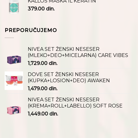
KALLOS MASKA 1L KERATIN
379.00
din.
PREPORUČUJEMO
NIVEA SET ŽENSKI NESESER
(MLEKO+DEO+MICELARNA) CARE VIBES
1,729.00
din.
DOVE SET ŽENSKI NESESER
(KUPKA+LOSION+DEO) AWAKEN
1,479.00
din.
NIVEA SET ŽENSKI NESESER
(KREMA+ROLL+LABELLO) SOFT ROSE
1,449.00
din.