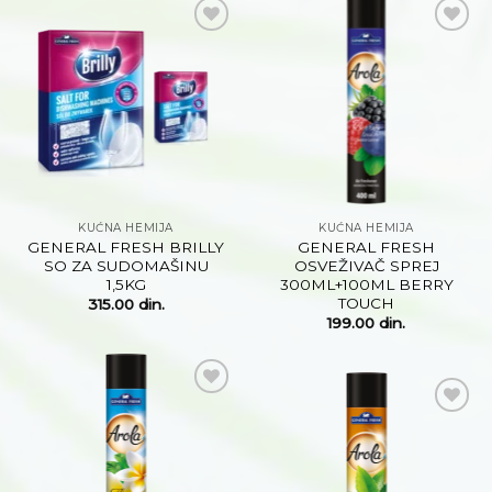
Dodaj
Dodaj
na
na
listu
listu
želja
želja
KUĆNA HEMIJA
KUĆNA HEMIJA
GENERAL FRESH BRILLY
GENERAL FRESH
SO ZA SUDOMAŠINU
OSVEŽIVAČ SPREJ
1,5KG
300ML+100ML BERRY
TOUCH
315.00
din.
199.00
din.
Dodaj
na
Dodaj
listu
na
želja
listu
želja